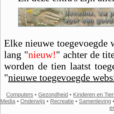
Elke nieuwe toegevoegde w
lang "
nieuw!
" achter de ti
worden de tien laatst toe
"
nieuwe toegevoegde websi
Computers
•
Gezondheid
•
Kinderen en Tie
Media
•
Onderwijs
•
Recreatie
•
Samenleving
e