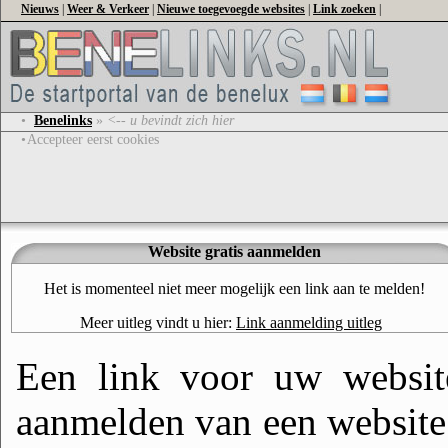
Nieuws
|
Weer & Verkeer
|
Nieuwe toegevoegde websites
|
Link zoeken
|
•
Benelinks
»
<-- u bevindt zich hier
•
Accepteer eerst cookies
Website gratis aanmelden
Het is momenteel niet meer mogelijk een link aan te melden!
Meer uitleg vindt u hier:
Link aanmelding uitleg
Een link voor uw website
aanmelden van een website