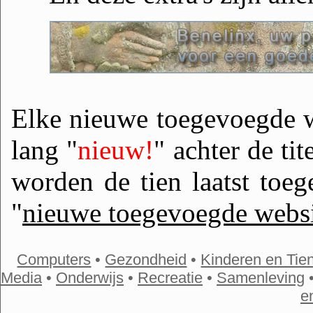
Elke nieuwe toegevoegde w
lang "
nieuw!
" achter de ti
worden de tien laatst toe
"
nieuwe toegevoegde websi
Computers
•
Gezondheid
•
Kinderen en Tie
Media
•
Onderwijs
•
Recreatie
•
Samenleving
e