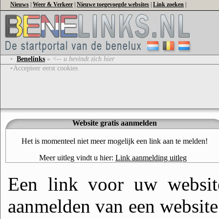
Nieuws
|
Weer & Verkeer
|
Nieuwe toegevoegde websites
|
Link zoeken
|
•
Benelinks
»
<-- u bevindt zich hier
•
Accepteer eerst cookies
Website gratis aanmelden
Het is momenteel niet meer mogelijk een link aan te melden!
Meer uitleg vindt u hier:
Link aanmelding uitleg
Een link voor uw website
aanmelden van een website