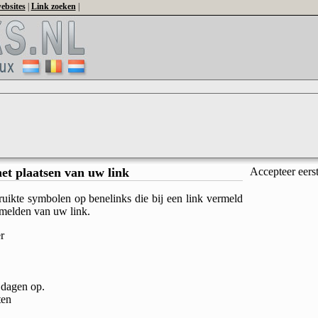
ebsites
|
Link zoeken
|
het plaatsen van uw link
Accepteer eers
ruikte symbolen op benelinks die bij een link vermeld
nmelden van uw link.
r
 dagen op.
ten