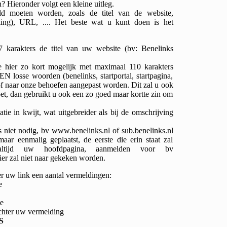
? Hieronder volgt een kleine uitleg.
ld moeten worden, zoals de titel van de website,
king), URL, .... Het beste wat u kunt doen is het
 karakters de titel van uw website (bv: Benelinks
 hier zo kort mogelijk met maximaal 110 karakters
N losse woorden (benelinks, startportal, startpagina,
n of naar onze behoefen aangepast worden. Dit zal u ook
et, dan gebruikt u ook een zo goed maar kortte zin om
tie in kwijt, wat uitgebreider als bij de omschrijving
is niet nodig, bv www.benelinks.nl of sub.benelinks.nl
ar eenmalig geplaatst, de eerste die erin staat zal
altijd uw hoofdpagina, aanmelden voor bv
ier zal niet naar gekeken worden.
er uw link een aantal vermeldingen:
e
e
chter uw vermelding
S