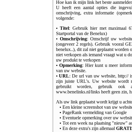
Hoe kan ik mijn link het beste aanmelden
U heeft een aantal opties die ingevu
omschrijving, extra informatie (opmer
volgende:
•
Titel
: Gebruik hier met maximaal 67
Startportal van de Benelux)
•
Omschrijving
: Omschrijf uw website
(ongeveer 2 regels). Gebruik vooral GEE
benelux..), dit zal niet geplaatst worde
niet verkopen als iemand vraagt wat u do
uw produkt te verkopen
•
Opmerking
: Hier kunt u meer informa
van uw website.
•
URL
: De url van uw website, http:// 
zijn juiste URL's. Uw website wordt ma
gebruikt worden, gebruik ook 
www.benelinks.nl/links heeft geen zin, h
Als uw link geplaatst wordt krijgt u acht
• Een kleine screenshot van uw websit
• PageRank vermelding van Google
• Eventuele opmerking over uw websit
• Tot een week na plaatsing "nieuw" a
• En deze extra's zijn allemaal
GRATI