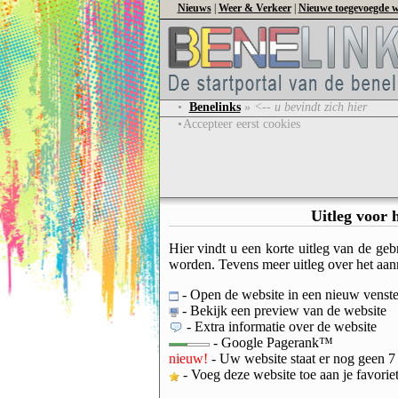
Nieuws
|
Weer & Verkeer
|
Nieuwe toegevoegde w
•
Benelinks
»
<-- u bevindt zich hier
•
Accepteer eerst cookies
Uitleg voor 
Hier vindt u een korte uitleg van de geb
worden. Tevens meer uitleg over het aa
- Open de website in een nieuw venste
- Bekijk een preview van de website
- Extra informatie over de website
- Google Pagerank™
nieuw!
- Uw website staat er nog geen 7
- Voeg deze website toe aan je favorie