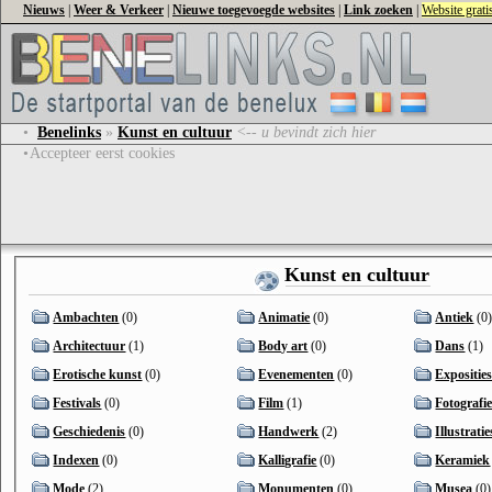
Nieuws
|
Weer & Verkeer
|
Nieuwe toegevoegde websites
|
Link zoeken
|
Website grat
•
Benelinks
»
Kunst en cultuur
<-- u bevindt zich hier
•
Accepteer eerst cookies
Kunst en cultuur
Ambachten
(0)
Animatie
(0)
Antiek
(0
Architectuur
(1)
Body art
(0)
Dans
(1)
Erotische kunst
(0)
Evenementen
(0)
Exposities
Festivals
(0)
Film
(1)
Fotografi
Geschiedenis
(0)
Handwerk
(2)
Illustratie
Indexen
(0)
Kalligrafie
(0)
Keramiek
Mode
(2)
Monumenten
(0)
Musea
(0)