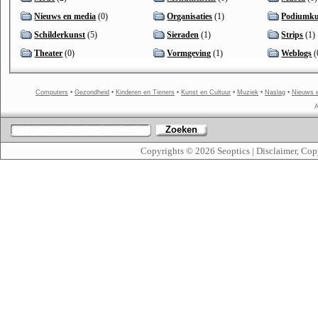
Nieuws en media
(0)
Organisaties
(1)
Podiumku
Schilderkunst
(5)
Sieraden
(1)
Strips
(1)
Theater
(0)
Vormgeving
(1)
Weblogs
(
Computers
•
Gezondheid
•
Kinderen en Tieners
•
Kunst en Cultuur
•
Muziek
•
Naslag
•
Nieuws 
A
Zoeken
Copyrights © 2026
Seoptics
|
Disclaimer, Cop