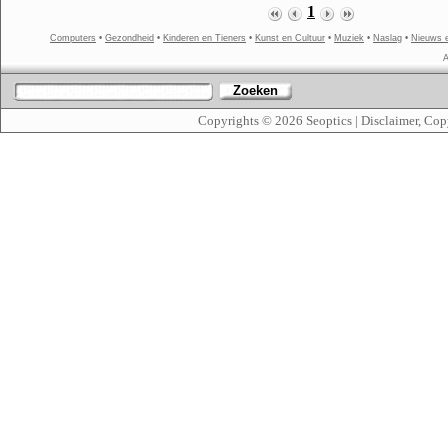
1
Computers
•
Gezondheid
•
Kinderen en Tieners
•
Kunst en Cultuur
•
Muziek
•
Naslag
•
Nieuws 
A
Zoeken
Copyrights © 2026
Seoptics
|
Disclaimer, Cop