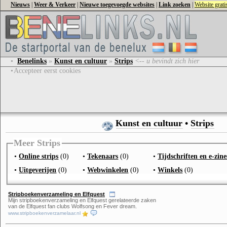
Nieuws
|
Weer & Verkeer
|
Nieuwe toegevoegde websites
|
Link zoeken
|
Website grat
•
Benelinks
»
Kunst en cultuur
»
Strips
<-- u bevindt zich hier
•
Accepteer eerst cookies
Kunst en cultuur
•
Strips
Meer Strips
•
Online strips
(0)
•
Tekenaars
(0)
•
Tijdschriften en e-zine
•
Uitgeverijen
(0)
•
Webwinkelen
(0)
•
Winkels
(0)
Stripboekenverzameling en Elfquest
Mijn stripboekenverzameling en Elfquest gerelateerde zaken
van de Elfquest fan clubs Wolfsong en Fever dream.
www.stripboekenverzamelaar.nl