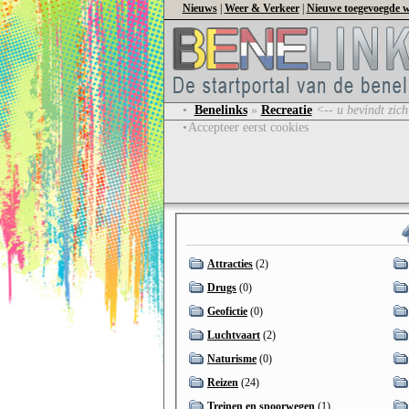
Nieuws
|
Weer & Verkeer
|
Nieuwe toegevoegde w
•
Benelinks
»
Recreatie
<-- u bevindt zich
•
Accepteer eerst cookies
Attracties
(2)
Drugs
(0)
Geofictie
(0)
Luchtvaart
(2)
Naturisme
(0)
Reizen
(24)
Treinen en spoorwegen
(1)