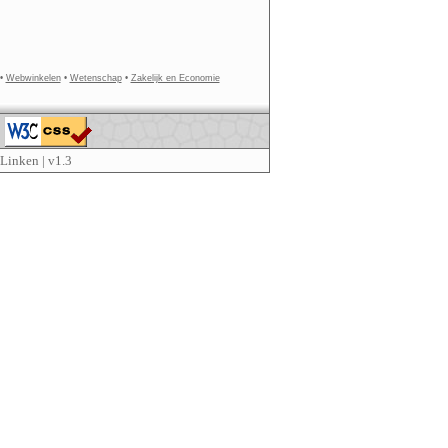
•
Webwinkelen
•
Wetenschap
•
Zakelijk en Economie
Linken
| v1.3