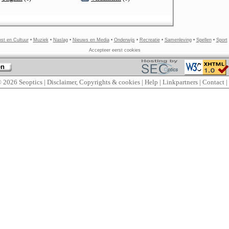
st en Cultuur
•
Muziek
•
Naslag
•
Nieuws en Media
•
Onderwijs
•
Recreatie
•
Samenleving
•
Spellen
•
Sport
Accepteer eerst cookies
en
© 2026
Seoptics
|
Disclaimer, Copyrights & cookies
|
Help
|
Linkpartners
|
Contact
|