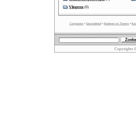
Vliegeren
(0)
Computers
•
Gezondheid
•
Kinderen en Tieners
•
Kun
Zoek
Copyrights 