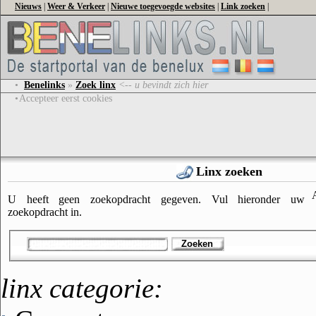
Nieuws
|
Weer & Verkeer
|
Nieuwe toegevoegde websites
|
Link zoeken
|
•
Benelinks
»
Zoek linx
<-- u bevindt zich hier
•
Accepteer eerst cookies
Linx zoeken
U heeft geen zoekopdracht gegeven. Vul hieronder uw
zoekopdracht in.
Zoeken
linx categorie: