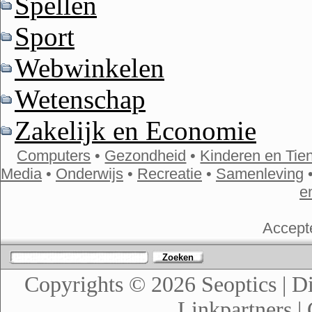
Spellen
Sport
Webwinkelen
Wetenschap
Zakelijk en Economie
Computers
•
Gezondheid
•
Kinderen en Tie
Media
•
Onderwijs
•
Recreatie
•
Samenleving
e
Accept
Zoeken
Copyrights © 2026
Seoptics
|
Di
Linkpartners
|