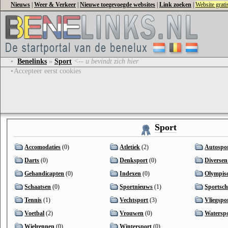
Nieuws
|
Weer & Verkeer
|
Nieuwe toegevoegde websites
|
Link zoeken
|
Website grat
•
Benelinks
»
Sport
<-- u bevindt zich hier
•
Accepteer eerst cookies
Sport
Accomodaties
(0)
Atletiek
(2)
Autospo
Darts
(0)
Denksport
(0)
Diversen
Gehandicapten
(0)
Indexen
(0)
Olympisc
Schaatsen
(0)
Sportnieuws
(1)
Sportsch
Tennis
(1)
Vechtsport
(3)
Vliegspo
Voetbal
(2)
Vrouwen
(0)
Watersp
Wielrennen
(0)
Wintersport
(0)