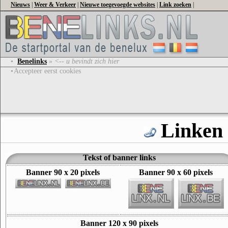
Nieuws
|
Weer & Verkeer
|
Nieuwe toegevoegde websites
|
Link zoeken
|
•
Benelinks
»
<-- u bevindt zich hier
•
Accepteer eerst cookies
Linken 
Tekst of banner links
Banner 90 x 20 pixels
Banner 90 x 60 pixels
Banner 120 x 90 pixels