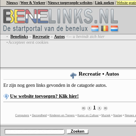
Nieuws
|
Weer & Verkeer
|
Nieuwe toegevoegde websites
|
Link zoeken
|
Website grat
•
Benelinks
»
Recreatie
»
Autos
<-- u bevindt zich hier
•
Accepteer eerst cookies
Recreatie
•
Autos
Er zijn nog geen links gevonden in de catagorie autos.
Uw website toevoegen? Klik hier!
1
Computers
•
Gezondheid
•
Kinderen en Tieners
•
Kunst en Cultuur
•
Muziek
•
Naslag
•
Nieuws 
A
Zoeken