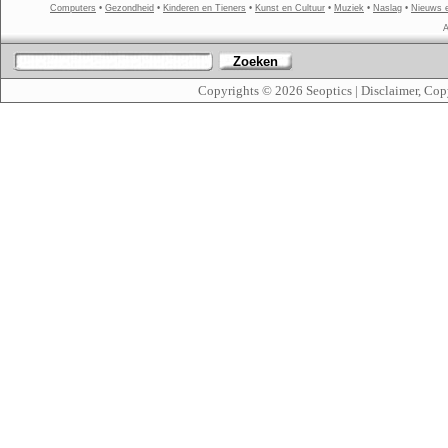
Computers
•
Gezondheid
•
Kinderen en Tieners
•
Kunst en Cultuur
•
Muziek
•
Naslag
•
Nieuws 
A
Zoeken
Copyrights © 2026
Seoptics
|
Disclaimer, Cop