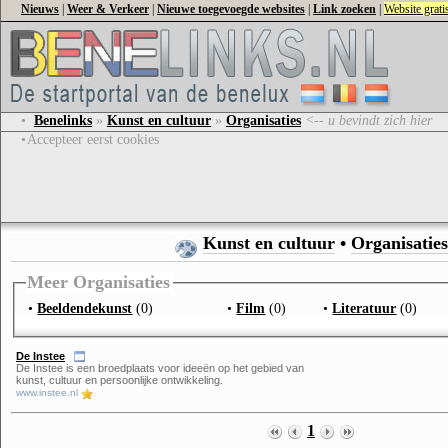
Nieuws
|
Weer & Verkeer
|
Nieuwe toegevoegde websites
|
Link zoeken
|
Website grat
•
Benelinks
»
Kunst en cultuur
»
Organisaties
<-- u bevindt zich hier
•
Accepteer eerst cookies
Kunst en cultuur
•
Organisaties
Meer Organisaties
•
Beeldendekunst
(0)
•
Film
(0)
•
Literatuur
(0)
De Instee
De Instee is een broedplaats voor ideeën op het gebied van
kunst, cultuur en persoonlijke ontwikkeling.
www.instee.nl
1