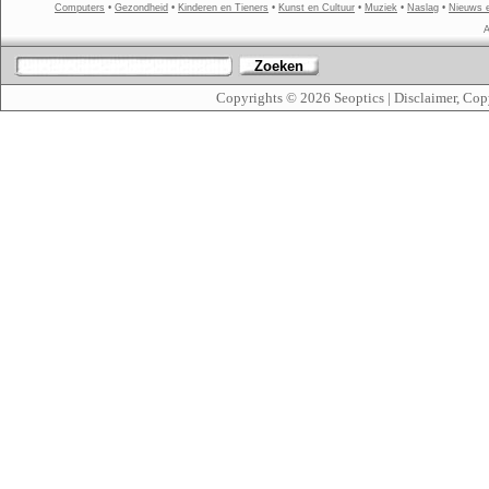
Computers
•
Gezondheid
•
Kinderen en Tieners
•
Kunst en Cultuur
•
Muziek
•
Naslag
•
Nieuws 
A
Zoeken
Copyrights © 2026
Seoptics
|
Disclaimer, Cop