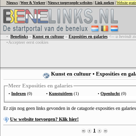
Nieuws
|
Weer & Verkeer
|
Nieuwe toegevoegde websites
|
Link zoeken
|
Website grat
•
Benelinks
»
Kunst en cultuur
»
Exposities en galaries
<-- u bevindt zi
•
Accepteer eerst cookies
Kunst en cultuur
•
Exposities en gal
Meer Exposities en galaries
•
Indexen
(0)
•
Kunstuitleen
(1)
•
Openlucht
(0)
Er zijn nog geen links gevonden in de catagorie exposities en galaries
Uw website toevoegen? Klik hier!
1