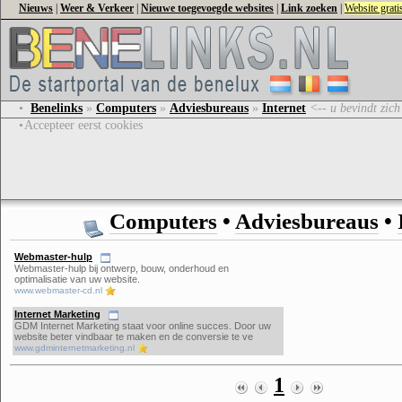
Nieuws
|
Weer & Verkeer
|
Nieuwe toegevoegde websites
|
Link zoeken
|
Website grat
•
Benelinks
»
Computers
»
Adviesbureaus
»
Internet
<-- u bevindt zich
•
Accepteer eerst cookies
Computers
•
Adviesbureaus
•
Webmaster-hulp
Webmaster-hulp bij ontwerp, bouw, onderhoud en
optimalisatie van uw website.
www.webmaster-cd.nl
Internet Marketing
GDM Internet Marketing staat voor online succes. Door uw
website beter vindbaar te maken en de conversie te ve
www.gdminternetmarketing.nl
1