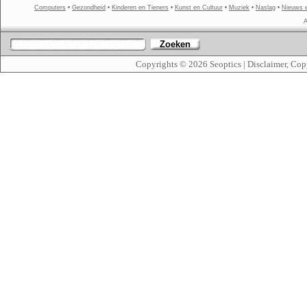
Computers
•
Gezondheid
•
Kinderen en Tieners
•
Kunst en Cultuur
•
Muziek
•
Naslag
•
Nieuws 
A
Zoeken
Copyrights © 2026
Seoptics
|
Disclaimer, Cop