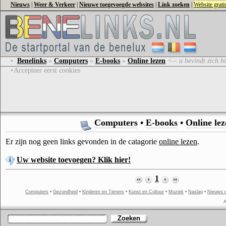
Nieuws
|
Weer & Verkeer
|
Nieuwe toegevoegde websites
|
Link zoeken
|
Website grat
•
Benelinks
»
Computers
»
E-books
»
Online lezen
<-- u bevindt zich hi
•
Accepteer eerst cookies
Computers
•
E-books
•
Online lez
Er zijn nog geen links gevonden in de catagorie
online lezen
.
Uw website toevoegen? Klik hier!
1
Computers
•
Gezondheid
•
Kinderen en Tieners
•
Kunst en Cultuur
•
Muziek
•
Naslag
•
Nieuws 
A
Zoeken