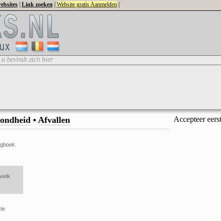
ebsites
|
Link zoeken
|
Website gratis Aanmelden
|
 u bevindt zich hier
ondheid
•
Afvallen
Accepteer eers
agboek.
 welk
te