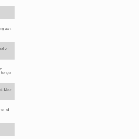
ing aan,
aal om
.
w
r honger
nd. Meer
nen of