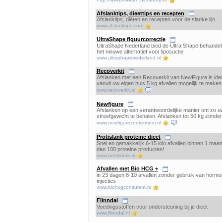
Afslanktips, dieettips en recepten
Afslanktips, diëten en recepten voor de slanke lijn.
www.afslanktips.com
UltraShape figuurcorrectie
UltraShape Nederland bied de Ultra Shape behandel
het nieuwe alternatief voor liposuctie.
www.ultrashapenederland.nl
Recoverkit
Afslanken met een Recoverkit van NewFigure is ide
vanuit uw eigen huis 5 kg afvallen mogelijk te maken
www.recoverkit.nl
Newfigure
Afslanken op een verantwoordelijke manier om zo u
streefgewicht te behalen. Afslanken tot 50 kg zonde
www.newfigurezoetermeer.nl
Protislank proteine dieet
Snel en gemakkelijk 6-15 kilo afvallen binnen 1 maa
dan 100 proteine producten!
www.protislank.nl
Afvallen met Bio HCG +
in 23 dagen 8-10 afvallen zonder gebruik van hormo
injecties
www.biohcgconsulent.nl
Flinndal
Voedingsstoffen voor ondersteuning bij je dieet
www.flinndal.nl