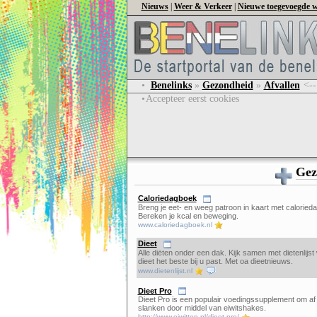
Nieuws
|
Weer & Verkeer
|
Nieuwe toegevoegde w
•
Benelinks
»
Gezondheid
»
Afvallen
<--
•
Accepteer eerst cookies
Gez
Caloriedagboek
Breng je eet- en weeg patroon in kaart met caloried
Bereken je kcal en beweging.
www.caloriedagboek.nl
Dieet
Alle diëten onder een dak. Kijk samen met dietenlijst
dieet het beste bij u past. Met oa dieetnieuws.
www.dietenlijst.nl
Dieet Pro
Dieet Pro is een populair voedingssupplement om af 
slanken door middel van eiwitshakes.
http://www.eiwitten.nl/dieet-pro/