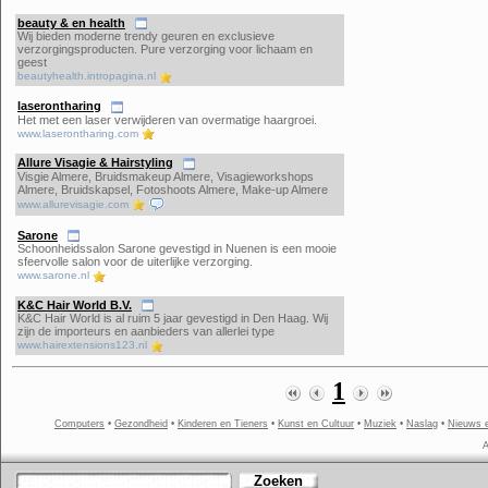
beauty & en health
Wij bieden moderne trendy geuren en exclusieve
verzorgingsproducten. Pure verzorging voor lichaam en
geest
beautyhealth.intropagina.nl
laserontharing
Het met een laser verwijderen van overmatige haargroei.
www.laserontharing.com
Allure Visagie & Hairstyling
Visgie Almere, Bruidsmakeup Almere, Visagieworkshops
Almere, Bruidskapsel, Fotoshoots Almere, Make-up Almere
www.allurevisagie.com
Sarone
Schoonheidssalon Sarone gevestigd in Nuenen is een mooie
sfeervolle salon voor de uiterlijke verzorging.
www.sarone.nl
K&C Hair World B.V.
K&C Hair World is al ruim 5 jaar gevestigd in Den Haag. Wij
zijn de importeurs en aanbieders van allerlei type
www.hairextensions123.nl
1
Computers
•
Gezondheid
•
Kinderen en Tieners
•
Kunst en Cultuur
•
Muziek
•
Naslag
•
Nieuws 
A
Zoeken