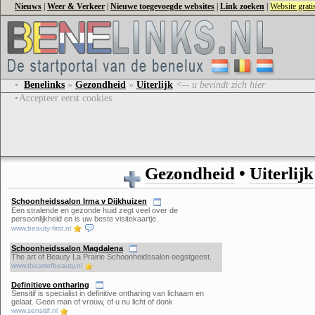
Nieuws
|
Weer & Verkeer
|
Nieuwe toegevoegde websites
|
Link zoeken
|
Website grat
•
Benelinks
»
Gezondheid
»
Uiterlijk
<-- u bevindt zich hier
•
Accepteer eerst cookies
Gezondheid
•
Uiterlijk
Schoonheidssalon Irma v Dijkhuizen
Een stralende en gezonde huid zegt veel over de
persoonlijkheid en is uw beste visitekaartje.
www.beauty-first.nl
Schoonheidssalon Magdalena
The art of Beauty La Prairie Schoonheidssalon oegstgeest.
www.theartofbeauty.nl
Definitieve ontharing
Sensitif is specialist in definitive ontharing van lichaam en
gelaat. Geen man of vrouw, of u nu licht of donk
www.sensitif.nl