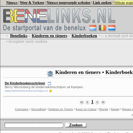
Nieuws
|
Weer & Verkeer
|
Nieuwe toegevoegde websites
|
Link zoeken
|
Website grat
•
Benelinks
»
Kinderen en tieners
»
Kinderboeken
<-- u bevindt zich hi
•
Accepteer eerst cookies
Kinderen en tieners
•
Kinderboek
De Kinderboekenschrijver
Berry Wezenberg de kinderoekenschrijver uit Kampen.
www.dekinderboekenschrijver.nl
1
Computers
•
Gezondheid
•
Kinderen en Tieners
•
Kunst en Cultuur
•
Muziek
•
Naslag
•
Nieuws 
A
Zoeken