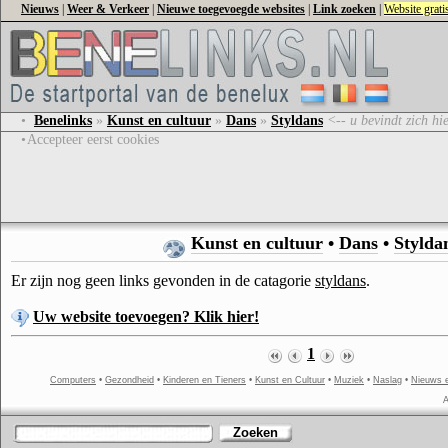
Nieuws
|
Weer & Verkeer
|
Nieuwe toegevoegde websites
|
Link zoeken
|
Website grat
•
Benelinks
»
Kunst en cultuur
»
Dans
»
Styldans
<-- u bevindt zich hi
•
Accepteer eerst cookies
Kunst en cultuur
•
Dans
•
Stylda
Er zijn nog geen links gevonden in de catagorie
styldans
.
Uw website toevoegen? Klik hier!
1
Computers
•
Gezondheid
•
Kinderen en Tieners
•
Kunst en Cultuur
•
Muziek
•
Naslag
•
Nieuws 
A
Zoeken