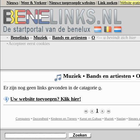
Nieuws
|
Weer & Verkeer
|
Nieuwe toegevoegde websites
|
Link zoeken
|
Website grat
•
Benelinks
»
Muziek
»
Bands en artiesten
»
O
<-- u bevindt zich hier
•
Accepteer eerst cookies
Muziek
•
Bands en artiesten
•
Er zijn nog geen links gevonden in de catagorie
o
.
Uw website toevoegen? Klik hier!
1
Computers
•
Gezondheid
•
Kinderen en Tieners
•
Kunst en Cultuur
•
Muziek
•
Naslag
•
Nieuws 
A
Zoeken