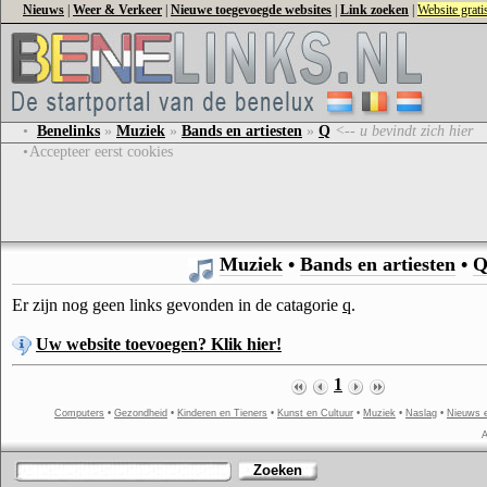
Nieuws
|
Weer & Verkeer
|
Nieuwe toegevoegde websites
|
Link zoeken
|
Website grat
•
Benelinks
»
Muziek
»
Bands en artiesten
»
Q
<-- u bevindt zich hier
•
Accepteer eerst cookies
Muziek
•
Bands en artiesten
•
Er zijn nog geen links gevonden in de catagorie
q
.
Uw website toevoegen? Klik hier!
1
Computers
•
Gezondheid
•
Kinderen en Tieners
•
Kunst en Cultuur
•
Muziek
•
Naslag
•
Nieuws 
A
Zoeken