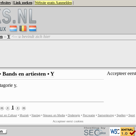
ebsites
|
Link zoeken
|
Website gratis Aanmelden
|
en
»
Y
<-- u bevindt zich hier
•
Bands en artiesten
•
Y
Accepteer eers
atagorie
y
.
1
st en Cultuur
•
Muziek
•
Naslag
•
Nieuws en Media
•
Onderwijs
•
Recreatie
•
Samenleving
•
Spellen
•
Sport
Accepteer eerst cookies
en