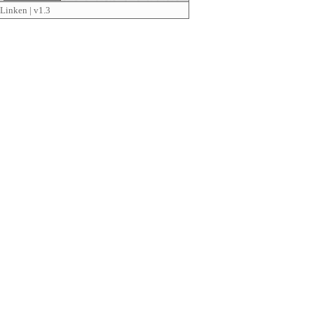
Linken
| v1.3