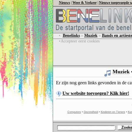
Nieuws
|
Weer & Verkeer
|
Nieuwe toegevoegde w
•
Benelinks
»
Muziek
»
Bands en artiest
•
Accepteer eerst cookies
Muziek
Er zijn nog geen links gevonden in de c
Uw website toevoegen? Klik hier!
Computers
•
Gezondheid
•
Kinderen en Tieners
•
Kun
Zoek