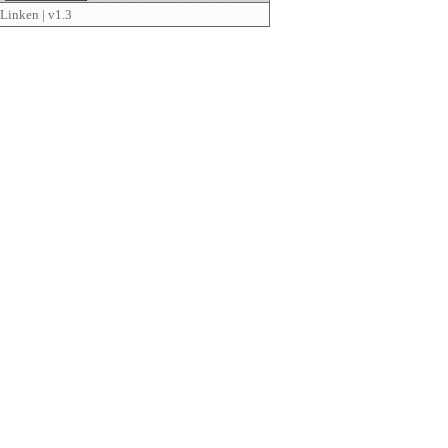
Linken
| v1.3