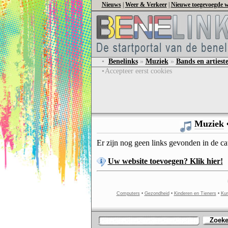
Nieuws
|
Weer & Verkeer
|
Nieuwe toegevoegde w
•
Benelinks
»
Muziek
»
Bands en artiest
•
Accepteer eerst cookies
Muziek
Er zijn nog geen links gevonden in de c
Uw website toevoegen? Klik hier!
Computers
•
Gezondheid
•
Kinderen en Tieners
•
Kun
Zoek