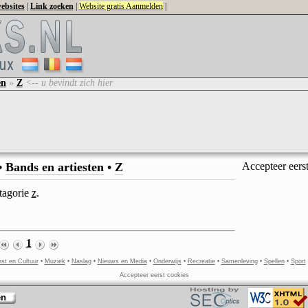
ebsites
|
Link zoeken
|
Website gratis Aanmelden
|
en
»
Z
<-- u bevindt zich hier
•
Bands en artiesten
•
Z
Accepteer eers
atagorie
z
.
1
st en Cultuur
•
Muziek
•
Naslag
•
Nieuws en Media
•
Onderwijs
•
Recreatie
•
Samenleving
•
Spellen
•
Sport
Accepteer eerst cookies
en