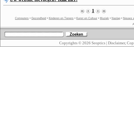
1
Computers
•
Gezondheid
•
Kinderen en Tieners
•
Kunst en Cultuur
•
Muziek
•
Naslag
•
Nieuws 
A
Zoeken
Copyrights © 2026
Seoptics
|
Disclaimer, Cop