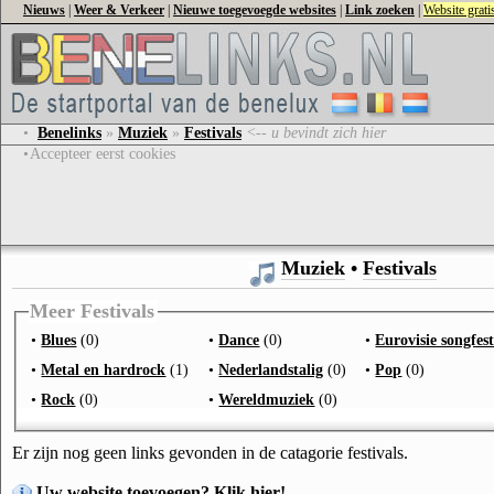
Nieuws
|
Weer & Verkeer
|
Nieuwe toegevoegde websites
|
Link zoeken
|
Website grat
•
Benelinks
»
Muziek
»
Festivals
<-- u bevindt zich hier
•
Accepteer eerst cookies
Muziek
•
Festivals
Meer Festivals
•
Blues
(0)
•
Dance
(0)
•
Eurovisie songfest
•
Metal en hardrock
(1)
•
Nederlandstalig
(0)
•
Pop
(0)
•
Rock
(0)
•
Wereldmuziek
(0)
Er zijn nog geen links gevonden in de catagorie festivals.
Uw website toevoegen? Klik hier!