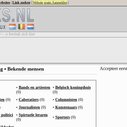
ebsites
|
Link zoeken
|
Website gratis Aanmelden
|
<-- u bevindt zich hier
ag
•
Bekende mensen
Accepteer eers
•
Bands en artiesten
•
Belgisch koningshuis
(0)
(0)
den
(0)
•
Caberatiers
(0)
•
Columnisten
(0)
)
•
Journalisten
(0)
•
Kunstenaars
(0)
politici
•
Spirtuele leraren
•
Sporters
(0)
(0)