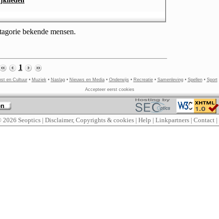
ijkheden
atagorie bekende mensen.
1
st en Cultuur
•
Muziek
•
Naslag
•
Nieuws en Media
•
Onderwijs
•
Recreatie
•
Samenleving
•
Spellen
•
Sport
Accepteer eerst cookies
en
© 2026
Seoptics
|
Disclaimer, Copyrights & cookies
|
Help
|
Linkpartners
|
Contact
|