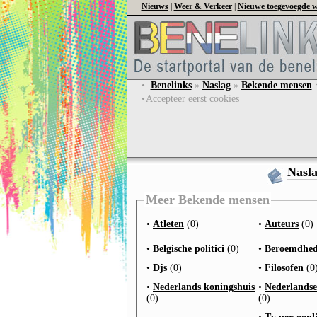
Nieuws
|
Weer & Verkeer
|
Nieuwe toegevoegde w
•
Benelinks
»
Naslag
»
Bekende mensen
•
Accepteer eerst cookies
Nasl
Meer Bekende mensen
•
Atleten
(0)
•
Auteurs
(0)
•
Belgische politici
(0)
•
Beroemdhe
•
Djs
(0)
•
Filosofen
(0
•
Nederlands koningshuis
•
Nederlandse 
(0)
(0)