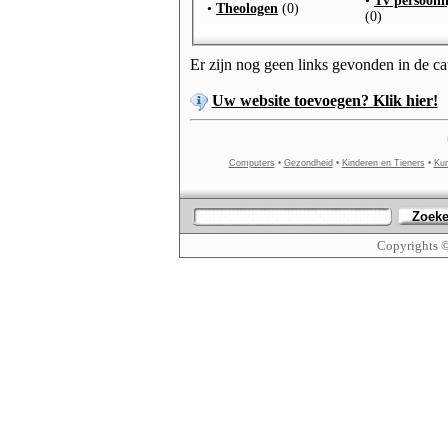
•
Tv persoonl
•
Theologen
(0)
(0)
Er zijn nog geen links gevonden in de c
Uw website toevoegen? Klik hier!
Computers
•
Gezondheid
•
Kinderen en Tieners
•
Kun
Zoek
Copyrights 