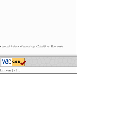
•
Webwinkelen
•
Wetenschap
•
Zakelijk en Economie
Linken
| v1.3