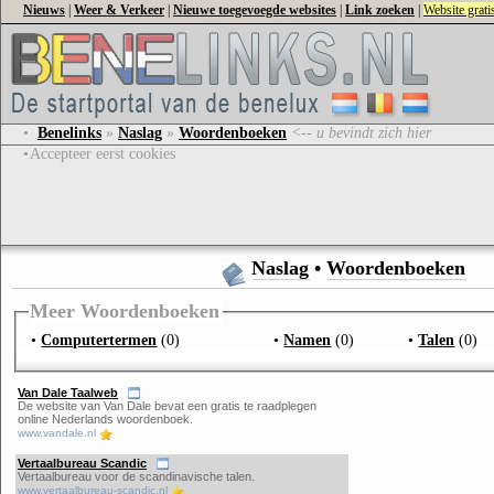
Nieuws
|
Weer & Verkeer
|
Nieuwe toegevoegde websites
|
Link zoeken
|
Website grat
•
Benelinks
»
Naslag
»
Woordenboeken
<-- u bevindt zich hier
•
Accepteer eerst cookies
Naslag
•
Woordenboeken
Meer Woordenboeken
•
Computertermen
(0)
•
Namen
(0)
•
Talen
(0)
Van Dale Taalweb
De website van Van Dale bevat een gratis te raadplegen
online Nederlands woordenboek.
www.vandale.nl
Vertaalbureau Scandic
Vertaalbureau voor de scandinavische talen.
www.vertaalbureau-scandic.nl