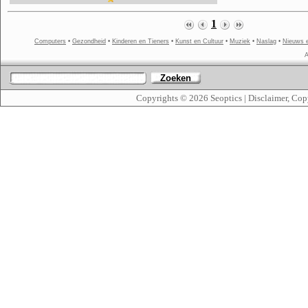
1
Computers
•
Gezondheid
•
Kinderen en Tieners
•
Kunst en Cultuur
•
Muziek
•
Naslag
•
Nieuws 
A
Zoeken
Copyrights © 2026
Seoptics
|
Disclaimer, Cop