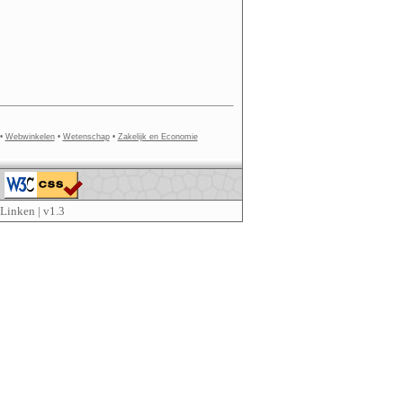
•
Webwinkelen
•
Wetenschap
•
Zakelijk en Economie
Linken
| v1.3