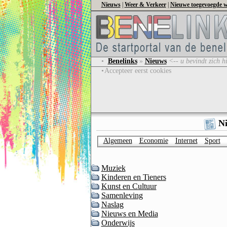
Nieuws
|
Weer & Verkeer
|
Nieuwe toegevoegde w
•
Benelinks
»
Nieuws
<-- u bevindt zich h
•
Accepteer eerst cookies
Ni
Algemeen
Economie
Internet
Sport
Muziek
Kinderen en Tieners
Kunst en Cultuur
Samenleving
Naslag
Nieuws en Media
Onderwijs