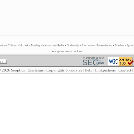
st en Cultuur
•
Muziek
•
Naslag
•
Nieuws en Media
•
Onderwijs
•
Recreatie
•
Samenleving
•
Spellen
•
Sport
Accepteer eerst cookies
en
© 2026
Seoptics
|
Disclaimer, Copyrights & cookies
|
Help
|
Linkpartners
|
Contact
|