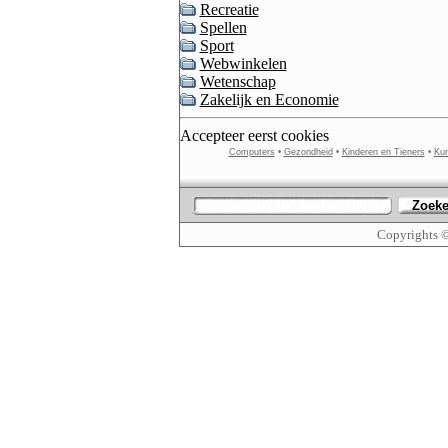
Recreatie
Spellen
Sport
Webwinkelen
Wetenschap
Zakelijk en Economie
Accepteer eerst cookies
Computers
•
Gezondheid
•
Kinderen en Tieners
•
Kun
Zoek
Copyrights 