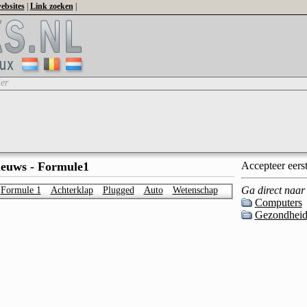
ebsites
|
Link zoeken
|
ier
Accepteer eers
euws - Formule1
Ga direct naar 
Formule 1
Achterklap
Plugged
Auto
Wetenschap
Computers
Gezondhei