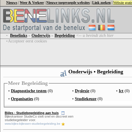
Nieuws
|
Weer & Verkeer
|
Nieuwe toegevoegde websites
|
Link zoeken
|
Website grat
•
Benelinks
»
Onderwijs
»
Begeleiding
<-- u bevindt zich hier
•
Accepteer eerst cookies
Onderwijs
•
Begeleiding
Meer Begeleiding
•
Diagnostische testen
(0)
•
Dyslexie
(0)
•
Ict
(0)
•
Organisaties
(0)
•
Studiekeuze
(0)
Bijles - Studiebegeleiding aan huis
Bijleskantoor StudieCo stelt snel en discreet een
studiebegeleider voor.
www.bijles-bijlessen-studiebegeleiding.be