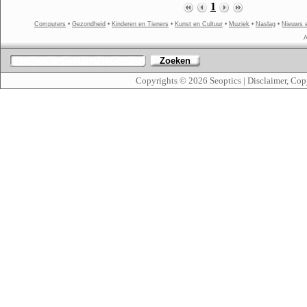
1
Computers
•
Gezondheid
•
Kinderen en Tieners
•
Kunst en Cultuur
•
Muziek
•
Naslag
•
Nieuws 
A
Zoeken
Copyrights © 2026
Seoptics
|
Disclaimer, Cop