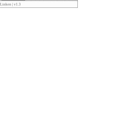
Linken
| v1.3