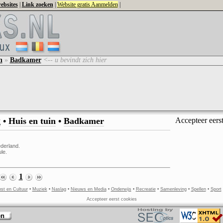
ebsites
|
Link zoeken
|
Website gratis Aanmelden
|
n
»
Badkamer
<-- u bevindt zich hier
g
•
Huis en tuin
•
Badkamer
Accepteer eers
derland.
le.
1
st en Cultuur
•
Muziek
•
Naslag
•
Nieuws en Media
•
Onderwijs
•
Recreatie
•
Samenleving
•
Spellen
•
Sport
Accepteer eerst cookies
en