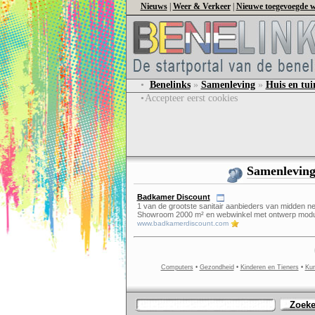
Nieuws
|
Weer & Verkeer
|
Nieuwe toegevoegde w
•
Benelinks
»
Samenleving
»
Huis en tui
•
Accepteer eerst cookies
Samenlevin
Badkamer Discount
1 van de grootste sanitair aanbieders van midden ne
Showroom 2000 m² en webwinkel met ontwerp modu
www.badkamerdiscount.com
Computers
•
Gezondheid
•
Kinderen en Tieners
•
Kun
Zoek