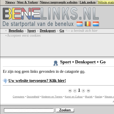
Nieuws
|
Weer & Verkeer
|
Nieuwe toegevoegde websites
|
Link zoeken
|
Website grat
•
Benelinks
»
Sport
»
Denksport
»
Go
<-- u bevindt zich hier
•
Accepteer eerst cookies
Sport
•
Denksport
•
Go
Er zijn nog geen links gevonden in de catagorie
go
.
Uw website toevoegen? Klik hier!
1
Computers
•
Gezondheid
•
Kinderen en Tieners
•
Kunst en Cultuur
•
Muziek
•
Naslag
•
Nieuws 
A
Zoeken