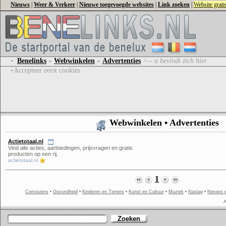
Nieuws
|
Weer & Verkeer
|
Nieuwe toegevoegde websites
|
Link zoeken
|
Website grat
•
Benelinks
»
Webwinkelen
»
Advertenties
<-- u bevindt zich hier
•
Accepteer eerst cookies
Webwinkelen
•
Advertenties
Actietotaal.nl
Vind alle acties, aanbiedingen, prijsvragen en gratis
producten op een rij.
actietotaal.nl
1
Computers
•
Gezondheid
•
Kinderen en Tieners
•
Kunst en Cultuur
•
Muziek
•
Naslag
•
Nieuws 
A
Zoeken