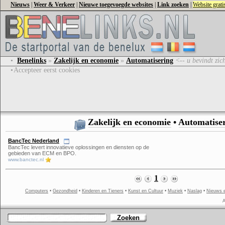
Nieuws
|
Weer & Verkeer
|
Nieuwe toegevoegde websites
|
Link zoeken
|
Website grat
•
Benelinks
»
Zakelijk en economie
»
Automatisering
<-- u bevindt zic
•
Accepteer eerst cookies
Zakelijk en economie
•
Automatise
BancTec Nederland
BancTec levert innovatieve oplossingen en diensten op de
gebieden van ECM en BPO.
www.banctec.nl
1
Computers
•
Gezondheid
•
Kinderen en Tieners
•
Kunst en Cultuur
•
Muziek
•
Naslag
•
Nieuws 
A
Zoeken