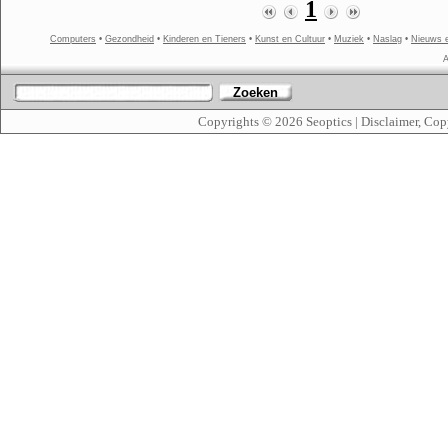
1
Computers
•
Gezondheid
•
Kinderen en Tieners
•
Kunst en Cultuur
•
Muziek
•
Naslag
•
Nieuws 
A
Zoeken
Copyrights © 2026
Seoptics
|
Disclaimer, Cop