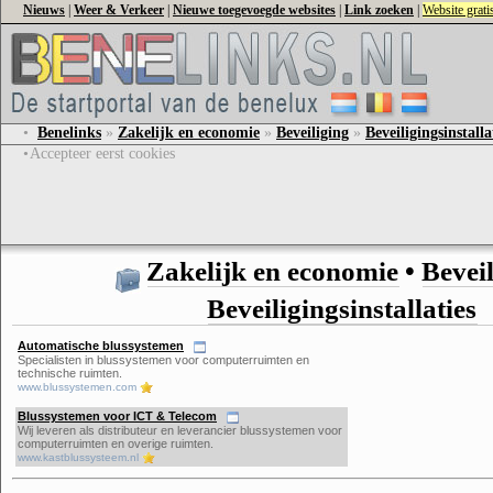
Nieuws
|
Weer & Verkeer
|
Nieuwe toegevoegde websites
|
Link zoeken
|
Website grat
•
Benelinks
»
Zakelijk en economie
»
Beveiliging
»
Beveiligingsinstalla
•
Accepteer eerst cookies
Zakelijk en economie
•
Bevei
Beveiligingsinstallaties
Automatische blussystemen
Specialisten in blussystemen voor computerruimten en
technische ruimten.
www.blussystemen.com
Blussystemen voor ICT & Telecom
Wij leveren als distributeur en leverancier blussystemen voor
computerruimten en overige ruimten.
www.kastblussysteem.nl