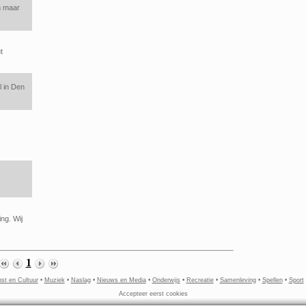
n maar
t
l in Den
ing. Wij
1
st en Cultuur
•
Muziek
•
Naslag
•
Nieuws en Media
•
Onderwijs
•
Recreatie
•
Samenleving
•
Spellen
•
Sport
Accepteer eerst cookies