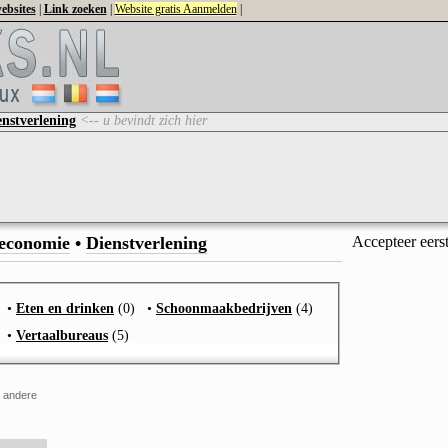
ebsites
|
Link zoeken
|
Website gratis Aanmelden
|
enstverlening
<-- u bevindt zich hier
 economie
•
Dienstverlening
Accepteer eers
•
Eten en drinken
(0)
•
Schoonmaakbedrijven
(4)
•
Vertaalbureaus
(5)
r andere