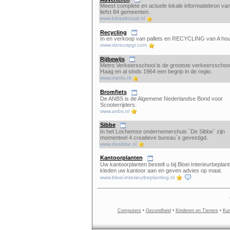
Meest complete en actuele lokale informatiebron va
liefst 84 gemeenten.
www.lokaaltotaal.nl
Recycling
In en verkoop van pallets en RECYCLING van A hou
www.dereuspgr.com
Rijbewijs
Metro Verkeersschool is de grootste verkeersschoo
Haag en al sinds 1964 een begrip in de regio.
www.metro.nl
Bromfiets
De ANBS is de Algemene Nederlandse Bond voor
Scooterrijders.
www.anbs.nl
Sibbe
In het Lochemse ondernemershuis ´De Sibbe´ zijn
momenteel 4 creatieve bureau´s gevestigd.
www.desibbe.nl
Kantoorplanten
Uw kantoorplanten bestelt u bij Bloei Interieurbeplant
kleden uw kantoor aan en geven advies op maat.
www.bloei-interieurbeplanting.nl
Computers
•
Gezondheid
•
Kinderen en Tieners
•
Kun