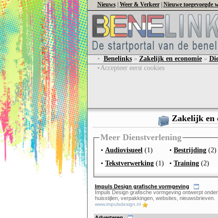
Nieuws
|
Weer & Verkeer
|
Nieuwe toegevoegde w
•
Benelinks
»
Zakelijk en economie
»
Di
•
Accepteer eerst cookies
Zakelijk en
Meer Dienstverlening
•
Audiovisueel
(1)
•
Bestrijding
(2)
•
Tekstverwerking
(1)
•
Training
(2)
Impuls Design grafische vormgeving
Impuls Design grafische vormgeving ontwerpt onde
huisstijlen, verpakkingen, websites, nieuwsbrieven.
www.impulsdesign.nl
Adverteren