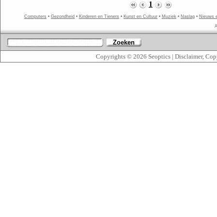
1
Computers
•
Gezondheid
•
Kinderen en Tieners
•
Kunst en Cultuur
•
Muziek
•
Naslag
•
Nieuws 
A
Zoeken
Copyrights © 2026
Seoptics
|
Disclaimer, Cop