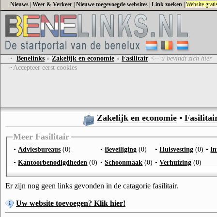
Nieuws
|
Weer & Verkeer
|
Nieuwe toegevoegde websites
|
Link zoeken
|
Website grat
•
Benelinks
»
Zakelijk en economie
»
Fasilitair
<-- u bevindt zich hier
•
Accepteer eerst cookies
Zakelijk en economie
•
Fasilitai
Meer Fasilitair
•
Adviesbureaus
(0)
•
Beveiliging
(0)
•
Huisvesting
(0)
•
In
•
Kantoorbenodigdheden
(0)
•
Schoonmaak
(0)
•
Verhuizing
(0)
Er zijn nog geen links gevonden in de catagorie fasilitair.
Uw website toevoegen? Klik hier!