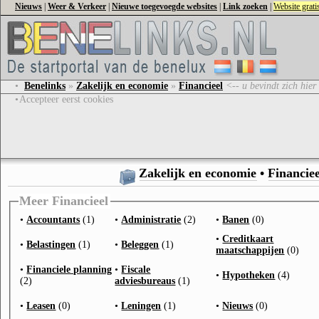
Nieuws
|
Weer & Verkeer
|
Nieuwe toegevoegde websites
|
Link zoeken
|
Website grat
•
Benelinks
»
Zakelijk en economie
»
Financieel
<-- u bevindt zich hier
•
Accepteer eerst cookies
Zakelijk en economie
•
Financiee
Meer Financieel
•
Accountants
(1)
•
Administratie
(2)
•
Banen
(0)
•
Creditkaart
•
Belastingen
(1)
•
Beleggen
(1)
maatschappijen
(0)
•
Financiele planning
•
Fiscale
•
Hypotheken
(4)
(2)
adviesbureaus
(1)
•
Leasen
(0)
•
Leningen
(1)
•
Nieuws
(0)