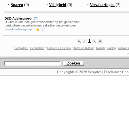
•
Sparen
(0)
•
Veiligheid
(0)
•
Verzekeringen
(3)
D&D Adviesgroep
U vindt in ons een gesprekspartner op het gebied van
particuliere verzekeringen, zakelijke verzekeringen...
www.dd-adviesgroep.nl
1
Computers
•
Gezondheid
•
Kinderen en Tieners
•
Kunst en Cultuur
•
Muziek
•
Naslag
•
Nieuws 
A
Zoeken
Copyrights © 2026
Seoptics
|
Disclaimer, Cop