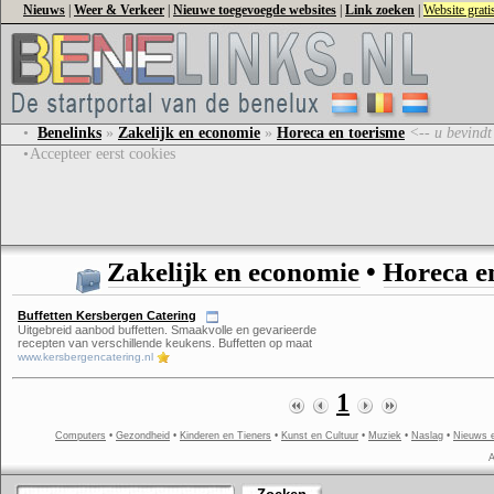
Nieuws
|
Weer & Verkeer
|
Nieuwe toegevoegde websites
|
Link zoeken
|
Website grat
•
Benelinks
»
Zakelijk en economie
»
Horeca en toerisme
<-- u bevindt
•
Accepteer eerst cookies
Zakelijk en economie
•
Horeca e
Buffetten Kersbergen Catering
Uitgebreid aanbod buffetten. Smaakvolle en gevarieerde
recepten van verschillende keukens. Buffetten op maat
www.kersbergencatering.nl
1
Computers
•
Gezondheid
•
Kinderen en Tieners
•
Kunst en Cultuur
•
Muziek
•
Naslag
•
Nieuws 
A