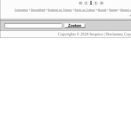
1
Computers
•
Gezondheid
•
Kinderen en Tieners
•
Kunst en Cultuur
•
Muziek
•
Naslag
•
Nieuws 
A
Zoeken
Copyrights © 2026
Seoptics
|
Disclaimer, Cop