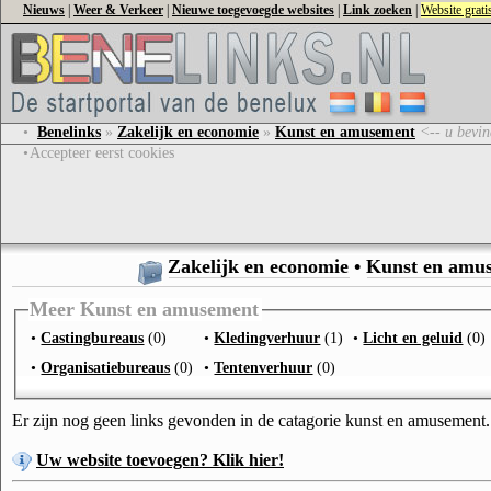
Nieuws
|
Weer & Verkeer
|
Nieuwe toegevoegde websites
|
Link zoeken
|
Website grat
•
Benelinks
»
Zakelijk en economie
»
Kunst en amusement
<-- u bevin
•
Accepteer eerst cookies
Zakelijk en economie
•
Kunst en amu
Meer Kunst en amusement
•
Castingbureaus
(0)
•
Kledingverhuur
(1)
•
Licht en geluid
(0)
•
Organisatiebureaus
(0)
•
Tentenverhuur
(0)
Er zijn nog geen links gevonden in de catagorie kunst en amusement.
Uw website toevoegen? Klik hier!