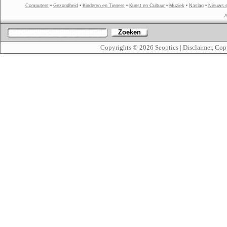
Computers
•
Gezondheid
•
Kinderen en Tieners
•
Kunst en Cultuur
•
Muziek
•
Naslag
•
Nieuws 
A
Zoeken
Copyrights © 2026
Seoptics
|
Disclaimer, Cop