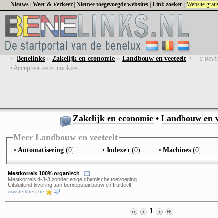
Nieuws
|
Weer & Verkeer
|
Nieuwe toegevoegde websites
|
Link zoeken
|
Website grat
•
Benelinks
»
Zakelijk en economie
»
Landbouw en veeteelt
<-- u bevin
•
Accepteer eerst cookies
Zakelijk en economie
•
Landbouw en v
Meer Landbouw en veeteelt
•
Automatisering
(0)
•
Indexen
(0)
•
Machines
(0)
Mestkorrels 100% organisch
Mestkorrels 4-3-3 zonder enige chemische toevoeging.
Uitsluitend levering aan beroepstuinbouw en fruitteelt.
www.fertibest.be
1