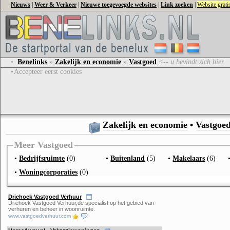
Nieuws
|
Weer & Verkeer
|
Nieuwe toegevoegde websites
|
Link zoeken
|
Website grat
•
Benelinks
»
Zakelijk en economie
»
Vastgoed
<-- u bevindt zich hier
•
Accepteer eerst cookies
Zakelijk en economie
•
Vastgoe
Meer Vastgoed
•
Bedrijfsruimte
(0)
•
Buitenland
(5)
•
Makelaars
(6)
•
Woningcorporaties
(0)
Driehoek Vastgoed Verhuur
Driehoek Vastgoed Verhuur,de specialist op het gebied van
verhuren en beheer in woonruimte.
www.vastgoedverhuur.com