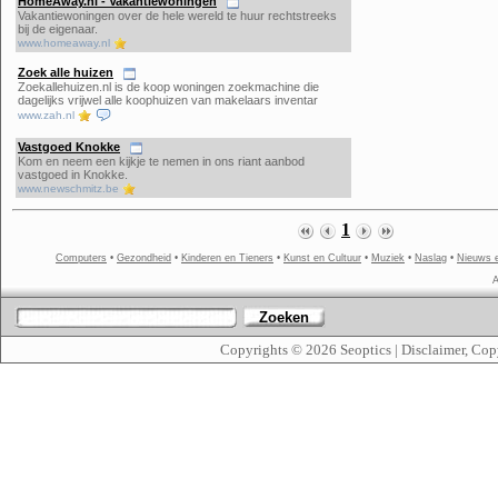
HomeAway.nl - Vakantiewoningen
Vakantiewoningen over de hele wereld te huur rechtstreeks
bij de eigenaar.
www.homeaway.nl
Zoek alle huizen
Zoekallehuizen.nl is de koop woningen zoekmachine die
dagelijks vrijwel alle koophuizen van makelaars inventar
www.zah.nl
Vastgoed Knokke
Kom en neem een kijkje te nemen in ons riant aanbod
vastgoed in Knokke.
www.newschmitz.be
1
Computers
•
Gezondheid
•
Kinderen en Tieners
•
Kunst en Cultuur
•
Muziek
•
Naslag
•
Nieuws 
A
Zoeken
Copyrights © 2026
Seoptics
|
Disclaimer, Cop