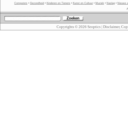
Computers
•
Gezondheid
•
Kinderen en Tieners
•
Kunst en Cultuur
•
Muziek
•
Naslag
•
Nieuws 
A
Zoeken
Copyrights © 2026
Seoptics
|
Disclaimer, Cop