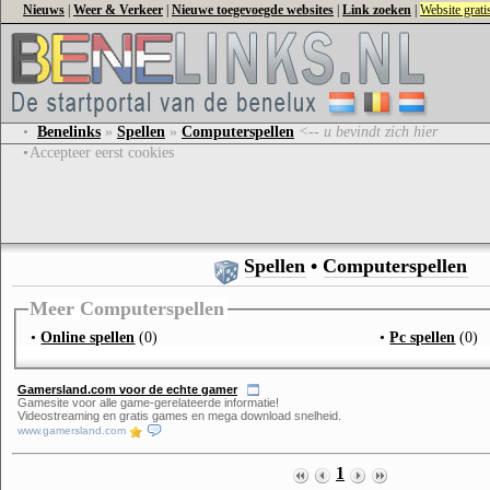
Nieuws
|
Weer & Verkeer
|
Nieuwe toegevoegde websites
|
Link zoeken
|
Website grat
•
Benelinks
»
Spellen
»
Computerspellen
<-- u bevindt zich hier
•
Accepteer eerst cookies
Spellen
•
Computerspellen
Meer Computerspellen
•
Online spellen
(0)
•
Pc spellen
(0)
Gamersland.com voor de echte gamer
Gamesite voor alle game-gerelateerde informatie!
Videostreaming en gratis games en mega download snelheid.
www.gamersland.com
1